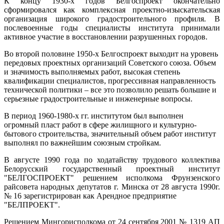
К концу 1930-х годов Белгоспроект окончательно
сформировался как комплексная проектно-изыскательская
организация широкого градостроительного профиля. В
послевоенные годы специалисты института принимали
активное участие в восстановлении разрушенных городов.
Во второй половине 1950-х Белгоспроект выходит на уровень
передовых проектных организаций Советского союза. Объем
и значимость выполняемых работ, высокая степень
квалификации специалистов, прогрессивная направленность
технической политики – все это позволило решать большие и
серьезные градостроительные и инженерные вопросы.
В период 1960-1980-х гг. институтом был выполнен
огромный пласт работ в сфере жилищного и культурно-
бытового строительства, значительный объем работ институт
выполнял по важнейшим союзным стройкам.
В августе 1990 года по ходатайству трудового коллектива
Белорусский государственный проектный институт
"БЕЛГОСПРОЕКТ" решением исполкома Фрунзенского
райсовета народных депутатов г. Минска от 28 августа 1990г.
№ 16 зарегистрирован как Арендное предприятие
"БЕЛПРОЕКТ".
Решением Мингорисполкома от 24 сентября 2001 № 1319 АП