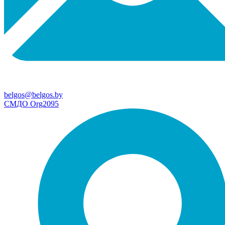
belgos@belgos.by
СМДО Org2095