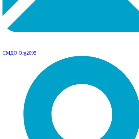
СМДО Org2095