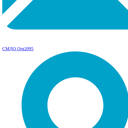
СМДО Org2095