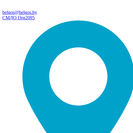
belgos@belgos.by
СМДО Org2095