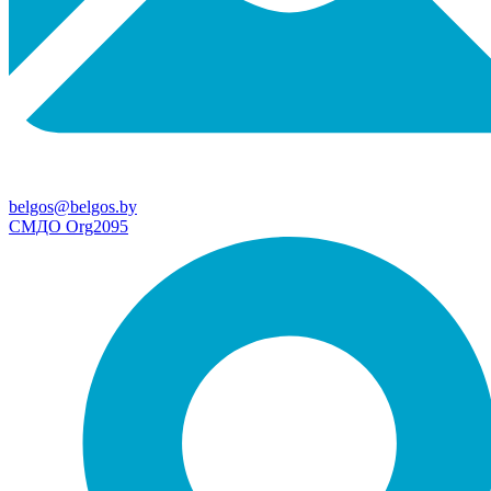
belgos@belgos.by
СМДО Org2095