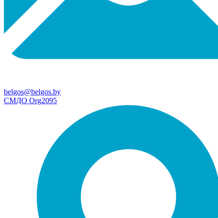
belgos@belgos.by
СМДО Org2095