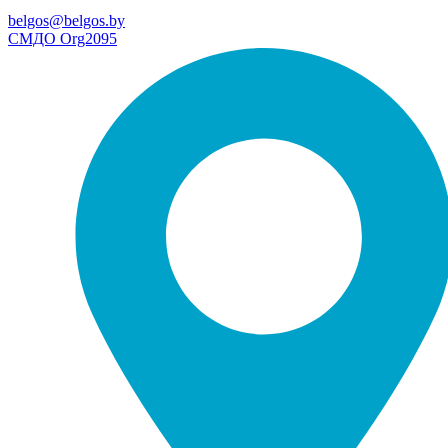
belgos@belgos.by
СМДО Org2095